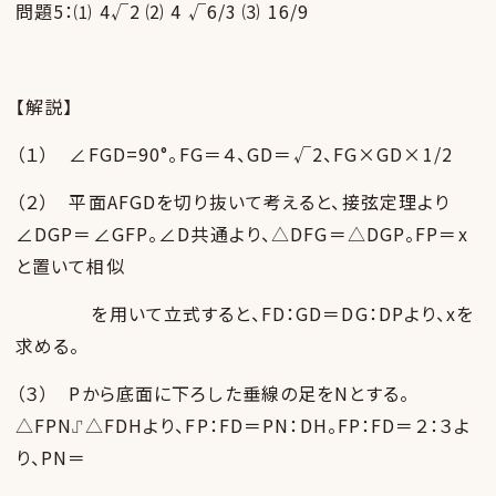
問題5：⑴ 4√2 ⑵ 4 √6/3 ⑶ 16/9
【解説】
（１） ∠FGD=90°。FG＝４、GD＝√2、FG×GD×1/2
（２） 平面AFGDを切り抜いて考えると、接弦定理より
∠DGP＝∠GFP。∠D共通より、△DFG＝△DGP。FP＝x
と置いて相似
を用いて立式すると、FD：GD＝DG：DPより、xを
求める。
（３） Pから底面に下ろした垂線の足をNとする。
△FPN⑀△FDHより、FP：FD＝PN：DH。FP：FD＝２：３よ
り、PN＝