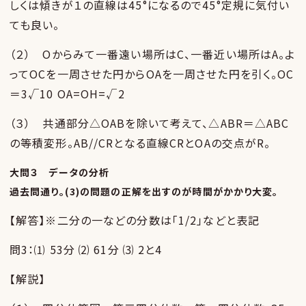
しくは傾きが１の直線は45°になるので45°定規に気付い
ても良い。
（２） Oからみて一番遠い場所はC、一番近い場所はA。よ
ってOCを一周させた円からOAを一周させた円を引く。OC
＝3√10 OA=OH=√2
（３） 共通部分△OABを除いて考えて、△ABR＝△ABC
の等積変形。AB//CRとなる直線CRとOAの交点がR。
大問３ データの分析
過去問通り。(3)の問題の正解を出すのが時間がかかり大変。
【解答】※二分の一などの分数は「1/2」などと表記
問3：⑴ 53分 ⑵ 61分 ⑶ 2と4
【解説】