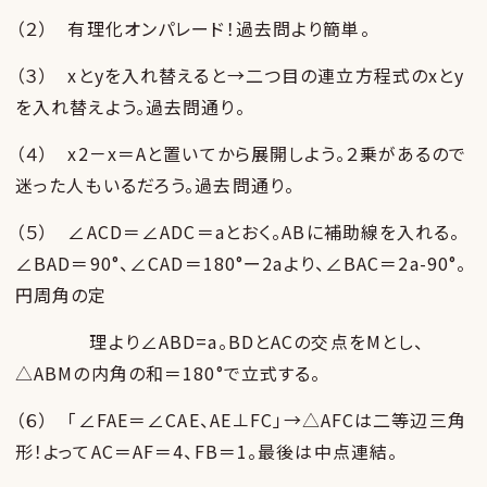
（２） 有理化オンパレード！過去問より簡単。
（３） xとyを入れ替えると→二つ目の連立方程式のxとy
を入れ替えよう。過去問通り。
（４） x2－x＝Aと置いてから展開しよう。２乗があるので
迷った人もいるだろう。過去問通り。
（５） ∠ACD＝∠ADC＝aとおく。ABに補助線を入れる。
∠BAD＝90°、∠CAD＝180°ー2aより、∠BAC＝2a-90°。
円周角の定
理より∠ABD=a。BDとACの交点をMとし、
△ABMの内角の和＝180°で立式する。
（６） 「∠FAE＝∠CAE、AE⊥FC」→△AFCは二等辺三角
形！よってAC＝AF＝4、FB＝1。最後は中点連結。