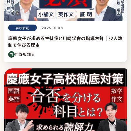
学校解説
2026.01.08
慶應女子が求める生徒像と川崎学舎の指導方針｜少人数
制で伸びる理由
門野坂翔太
門