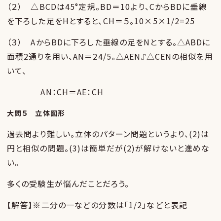
（２） △BCDは45°定規。BD＝10より、CからBDに垂線
を下ろした足をHとすると、CH＝５。10×5×1/2=25
（３） AからBDに下ろした垂線の足をNとする。△ABDに
面積2通りを用い、AN＝24/5。△AEN⑀△CENの相似を用
いて、
AN：CH＝AE：CH
大問５ 立体図形
過去問より難しい。立体のパターン問題というより、(2)は
円と相似の問題。(3)は簡単だが(2)が解けないと進めな
い。
多くの受験生が悩んだことだろう。
【解答】※二分の一などの分数は「1/2」などと表記