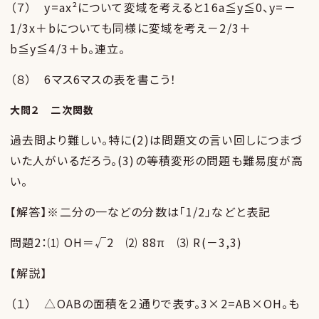
（７） y=ax²について変域を考えると16a≦y≦0、y=－
1/3x＋bについても同様に変域を考え－2/3＋
b≦y≦4/3＋b。連立。
（８） 6マス6マスの表を書こう！
大問２ 二次関数
過去問より難しい。特に(2)は問題文の言い回しにつまづ
いた人がいるだろう。(3)の等積変形の問題も難易度が高
い。
【解答】※二分の一などの分数は「1/2」などと表記
問題2：⑴ OH＝√2 ⑵ 88π ⑶ R(－3,3)
【解説】
（１） △OABの面積を２通りで表す。3×2=AB×OH。も