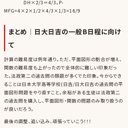
DH×2/3＝4/3。P-
MFG=4×2×1/2×4/3×1/3=16/9
まとめ｜日大日吉の一般B日程に向け
て
計算の難易度は例年通り。ただ、平面図形の割合が増え、
関数の難易度も上がったので全体的に難しい印象だっ
た。法政第二の過去問の類題が多くでた印象。今からでき
ることは日本大学高等学校(日吉/日大日吉の過去問の平
面図形問題をやり直すこと。余裕がある生徒は法政第二
の過去問を購入し、平面図形・関数の問題のみ取り扱うの
が良いだろう。
最後の調整、追い込み、頑張っていこう！！！